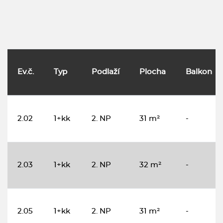
Ev.č.
Typ
Podlaží
Plocha
Balkon
2.02
1+kk
2. NP
31 m²
-
2.03
1+kk
2. NP
32 m²
-
2.05
1+kk
2. NP
31 m²
-