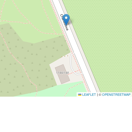
|
©
LEAFLET
OPENSTREETMAP