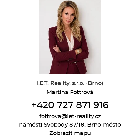
I.E.T. Reality, s.r.o. (Brno)
Martina Fottrová
+420 727 871 916
fottrova@iet-reality.cz
náměstí Svobody 87/18, Brno-město
Zobrazit mapu