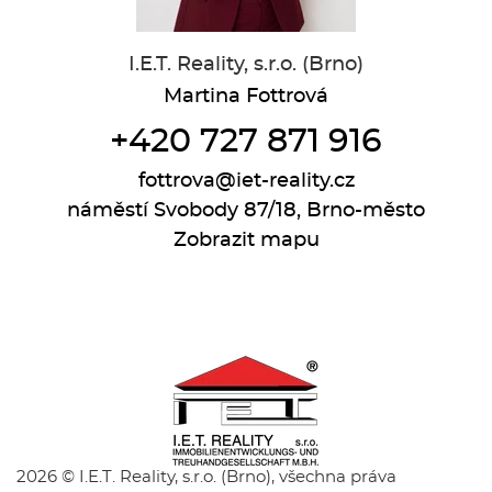
I.E.T. Reality, s.r.o. (Brno)
Martina Fottrová
+420 727 871 916
fottrova@iet-reality.cz
náměstí Svobody 87/18, Brno-město
Zobrazit mapu
2026 © I.E.T. Reality, s.r.o. (Brno), všechna práva