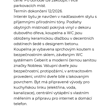
ceně. Po dohodě lze zakoupit i více
parkovacích míst.
Termín dokončení 12/2026.
Interiér bytu je navržen v nadčasovém stylu s
příjemnými přírodními tóny. Podlahy
obytných místností pokrývá vinyl v dekoru
dubového dřeva, koupelna a WC jsou
obloženy keramickou dlažbou v decentních
odstínech šedé s designem betonu.
Koupelna je vybavena sprchovým koutem s
bezpečnostním sklem, závěsným WC
systémem Geberit a moderní černou sanitou
značky Nobless. Vstupní dveře jsou
bezpečnostní, protipožární, v antracitovém
provedení, vnitřní dveře bílé s lakovaným
povrchem. Byt má připravené vývody pro
kuchyňskou linku (elektřina, voda,
kanalizace), centrální vytápění s vlastním
měřením a přípravu pro internet a domácí
telefon.