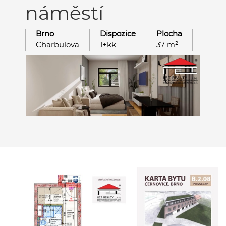
náměstí
Brno
Dispozice
Plocha
Podla
Charbulova
1+kk
37 m²
3. NP